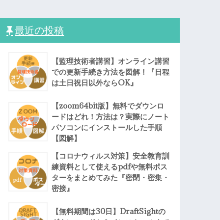
最近の投稿
【監理技術者講習】オンライン講習
での更新手続き方法を図解！『日程
は土日祝日以外ならOK』
【zoom64bit版】無料でダウンロ
ードはどれ！方法は？実際にノート
パソコンにインストールした手順
【図解】
【コロナウィルス対策】安全教育訓
練資料として使えるpdfや無料ポス
ターをまとめてみた『密閉・密集・
密接』
【無料期間は30日】DraftSightの