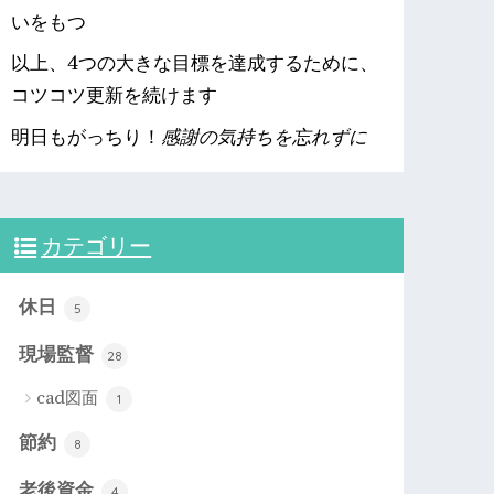
いをもつ
以上、4つの大きな目標を達成するために、
コツコツ更新を続けます
明日もがっちり！
感謝の気持ちを忘れずに
カテゴリー
休日
5
現場監督
28
cad図面
1
節約
8
老後資金
4