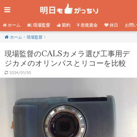
ホーム
現場監督
節約
老後資金
休日
お問
ホーム
現場監督
現場監督のCALSカメラ選び工事用デ
ジカメのオリンパスとリコーを比較
2024/01/05