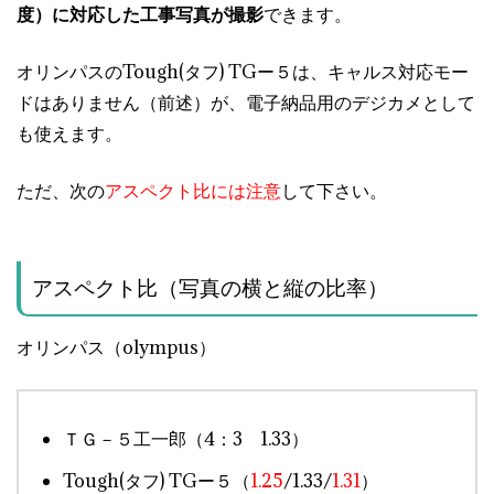
度）に対応した工事写真が撮影
できます。
オリンパスのTough(タフ) TGー５は、キャルス対応モー
ドはありません（前述）が、電子納品用のデジカメとして
も使えます。
ただ、次の
アスペクト比
には注意
して下さい。
アスペクト比（写真の横と縦の比率）
オリンパス（olympus）
ＴＧ－５工一郎（4：3 1.33）
Tough(タフ) TGー５（
1.25
/1.33/
1.31
）