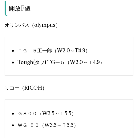
開放F値
オリンパス（olympus）
ＴＧ－５工一郎（W2.0～T4.9）
Tough(タフ) TGー５（W2.0～Ｔ4.9）
リコー（RICOH）
Ｇ８００（W3.5～Ｔ5.5）
ＷＧ-５０（W3.5～Ｔ5.5）