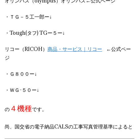
オリンパス（olympus）オリンパス←公式ページ
・ＴＧ－５工一郎ー↓
・Tough(タフ) TGー５ー↓
リコー（RICOH）
商品・サービス｜リコー
←公式ペー
ジ
・Ｇ８００ー↓
・ＷＧ-５０ー↓
４機種
の
です。
尚、国交省の電子納品CALSの工事写真管理基準によると