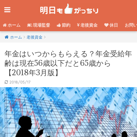
ホーム
現場監督
節約
老後資金
休日
お問
ホーム
老後資金
年金はいつからもらえる？年金受給年
齢は現在56歳以下だと65歳から
【2018年3月版】
2018/05/17